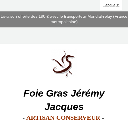
Panneau de gestion des cookies
Langue
▼
Livraison offerte des 190 € avec le transporteur Mondial-relay (France
metropolitaine)
Foie Gras Jérémy
Jacques
-
ARTISAN CONSERVEUR
-