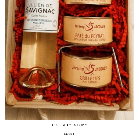
COFFRET " EN BOIS"
64,00
€