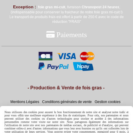
Exception :
foie gras mi
-cuit
, livraison
Chronopost 24 heures
,
(indispensable pour conserver la fraicheur de notre foie gras mi-cuit !)
Le transport de produits frais est offert à partir de 250 € avec le code de
réduction "FRAIS"

Paiements
- Production & Vente de fois gras -
Mentions Légales
Conditions générales de vente
Gestion cookies
Mon Compte
Conditions Générales de Ventes
Nous utilisons des cookies pour assurer le bon fonctionnement de notre site et analyser notre trafic et
pour vous offrir une meilleure expérience à des fins de statistiques. Pour cela, nos partenaires et nous
peuvent utiliser des cookies ou d'autres technologies pour stocker et accéder à des informations
personnelles comme votre visite sur notre site. Nous partageons également des informations sur
l'utilisation de notre site avec nos partenaires de médias sociaux, de publicité et d'analyse, qui peuvent
combiner celles-ci avec d'autres informations que vous leur avez fournies ou qu'ils ont collectées lors de
votre utilisation de leurs services. Vous pouvez retirer votre consentement, enregistré pour 6 mois, à