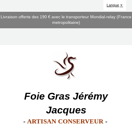
Panneau de gestion des cookies
Langue
▼
Livraison offerte des 190 € avec le transporteur Mondial-relay (France
metropolitaine)
Foie Gras Jérémy
Jacques
-
ARTISAN CONSERVEUR
-