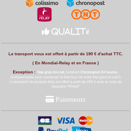

Qualité
Le transport vous est offert à partir de 190 € d'achat TTC.
( En Mondial-Relay et en France )
Exception :
foie gras mi
-cuit
, livraison
Chronopost 24 heures
,
(indispensable pour conserver la fraicheur de notre foie gras mi-cuit !)
Le transport de produits frais est offert à partir de 250 € avec le code de
réduction "FRAIS"

Paiements