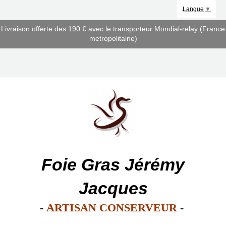
Panneau de gestion des cookies
Langue
▼
Livraison offerte des 190 € avec le transporteur Mondial-relay (France
metropolitaine)
Foie Gras Jérémy
Jacques
-
ARTISAN CONSERVEUR
-