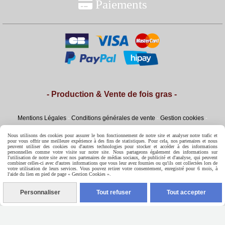

Paiements
- Production & Vente de fois gras -
Mentions Légales
Conditions générales de vente
Gestion cookies
Mon Compte
Conditions Générales de Ventes
Nous utilisons des cookies pour assurer le bon fonctionnement de notre site et analyser notre trafic et
pour vous offrir une meilleure expérience à des fins de statistiques. Pour cela, nos partenaires et nous
peuvent utiliser des cookies ou d'autres technologies pour stocker et accéder à des informations
personnelles comme votre visite sur notre site. Nous partageons également des informations sur
l'utilisation de notre site avec nos partenaires de médias sociaux, de publicité et d'analyse, qui peuvent
combiner celles-ci avec d'autres informations que vous leur avez fournies ou qu'ils ont collectées lors de
votre utilisation de leurs services. Vous pouvez retirer votre consentement, enregistré pour 6 mois, à
l'aide du lien en pied de page « Gestion Cookies ».
Personnaliser
Tout refuser
Tout accepter