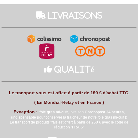
 Livraisons

Qualité
Le transport vous est offert à partir de 190 € d'achat TTC.
( En Mondial-Relay et en France )
Exception :
foie gras mi
-cuit
, livraison
Chronopost 24 heures
,
(indispensable pour conserver la fraicheur de notre foie gras mi-cuit !)
Le transport de produits frais est offert à partir de 250 € avec le code de
réduction "FRAIS"