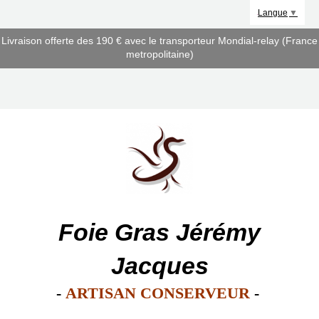
Panneau de gestion des cookies
Langue
▼
Livraison offerte des 190 € avec le transporteur Mondial-relay (France
metropolitaine)
Foie Gras Jérémy
Jacques
-
ARTISAN CONSERVEUR
-