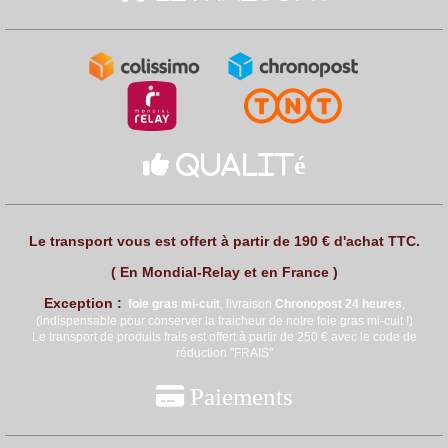

Qualité
Le transport vous est offert à partir de 190 € d'achat TTC.
( En Mondial-Relay et en France )
Exception :
foie gras mi
-cuit
, livraison
Chronopost 24 heures
,
(indispensable pour conserver la fraicheur de notre foie gras mi-cuit !)
Le transport de produits frais est offert à partir de 250 € avec le code de
réduction "FRAIS"

Paiements