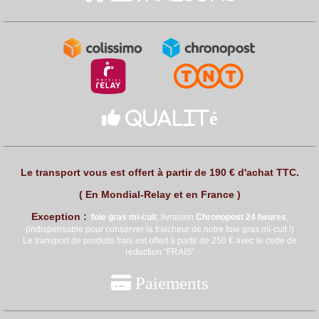

Qualité
Le transport vous est offert à partir de 190 € d'achat TTC.
( En Mondial-Relay et en France )
Exception :
foie gras mi
-cuit
, livraison
Chronopost 24 heures
,
(indispensable pour conserver la fraicheur de notre foie gras mi-cuit !)
Le transport de produits frais est offert à partir de 250 € avec le code de
réduction "FRAIS"

Paiements