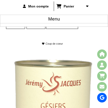
Mon compte
Panier
Menu
Accueil
Confits
Gesiers de Canard
>
-
Coup de coeur