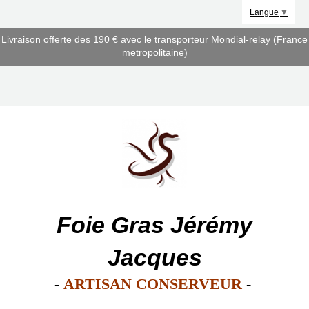
Panneau de gestion des cookies
Langue
▼
Livraison offerte des 190 € avec le transporteur Mondial-relay (France
metropolitaine)
Foie Gras Jérémy
Jacques
-
ARTISAN CONSERVEUR
-