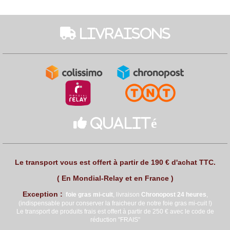
 Livraisons

Qualité
Le transport vous est offert à partir de 190 € d'achat TTC.
( En Mondial-Relay et en France )
Exception :
foie gras mi
-cuit
, livraison
Chronopost 24 heures
,
(indispensable pour conserver la fraicheur de notre foie gras mi-cuit !)
Le transport de produits frais est offert à partir de 250 € avec le code de
réduction "FRAIS"