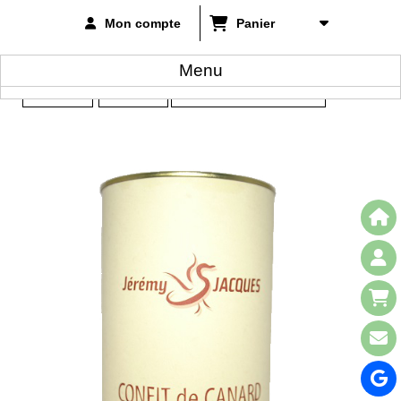
Mon compte
Panier
Menu
Accueil
Confits
Confit de Canard 4 Cuisses
>
-