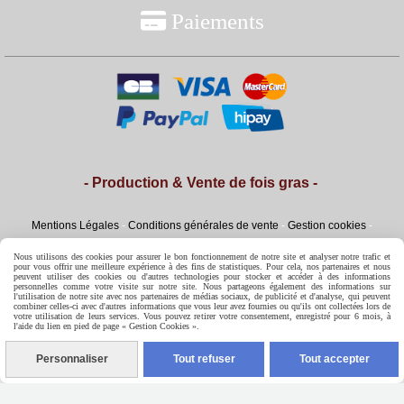

Paiements
- Production & Vente de fois gras -
Mentions Légales
Conditions générales de vente
Gestion cookies
Mon Compte
Conditions Générales de Ventes
Nous utilisons des cookies pour assurer le bon fonctionnement de notre site et analyser notre trafic et
pour vous offrir une meilleure expérience à des fins de statistiques. Pour cela, nos partenaires et nous
peuvent utiliser des cookies ou d'autres technologies pour stocker et accéder à des informations
personnelles comme votre visite sur notre site. Nous partageons également des informations sur
l'utilisation de notre site avec nos partenaires de médias sociaux, de publicité et d'analyse, qui peuvent
combiner celles-ci avec d'autres informations que vous leur avez fournies ou qu'ils ont collectées lors de
votre utilisation de leurs services. Vous pouvez retirer votre consentement, enregistré pour 6 mois, à
l'aide du lien en pied de page « Gestion Cookies ».
Personnaliser
Tout refuser
Tout accepter