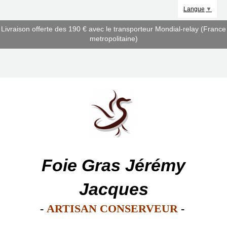
Panneau de gestion des cookies
Langue
▼
Livraison offerte des 190 € avec le transporteur Mondial-relay (France
metropolitaine)
Foie Gras Jérémy
Jacques
-
ARTISAN CONSERVEUR
-