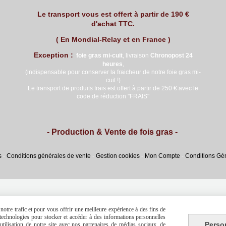
Le transport vous est offert à partir de 190 €
d'achat TTC.
( En Mondial-Relay et en France )
Exception :
foie gras mi
-cuit
, livraison
Chronopost 24
heures
,
(indispensable pour conserver la fraicheur de notre foie gras mi-
cuit !)
Le transport de produits frais est offert à partir de 250 € avec le
code de réduction "FRAIS"
- Production & Vente de fois gras -
s
Conditions générales de vente
Gestion cookies
Mon Compte
Conditions Gé
otre trafic et pour vous offrir une meilleure expérience à des fins de
s technologies pour stocker et accéder à des informations personnelles
Perso
tilisation de notre site avec nos partenaires de médias sociaux, de