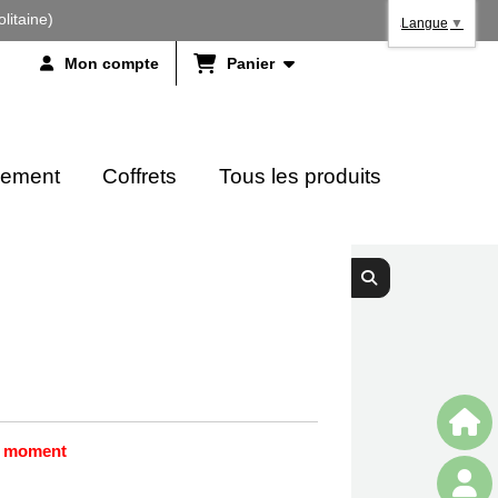
litaine)
Langue
▼
Mon compte
Panier
ement
Coffrets
Tous les produits
le moment