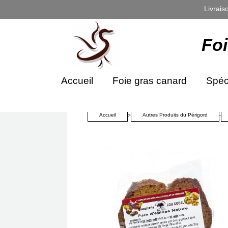
Panneau de gestion des cookies
Livrais
Fo
Accueil
Foie gras canard
Spéci
Accueil
Autres Produits du Périgord
>
-